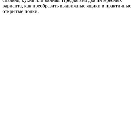
спальня, кухня или ванная. Предлагаем два интересных
варианта, как преобразить выдвижные ящики в практичные
открытые полки.