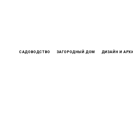
Skip
to
content
САДОВОДСТВО
ЗАГОРОДНЫЙ ДОМ
ДИЗАЙН И АРХ