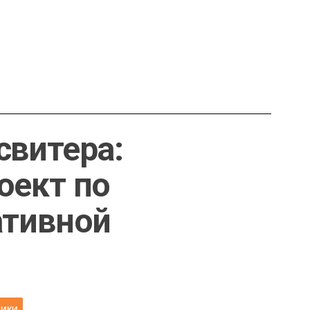
свитера:
оект по
ативной
НИКИ