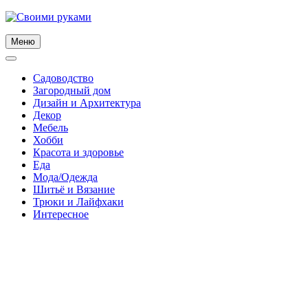
Skip
to
content
Меню
Садоводство
Загородный дом
Дизайн и Архитектура
Декор
Мебель
Хобби
Красота и здоровье
Еда
Мода/Одежда
Шитьё и Вязание
Трюки и Лайфхаки
Интересное