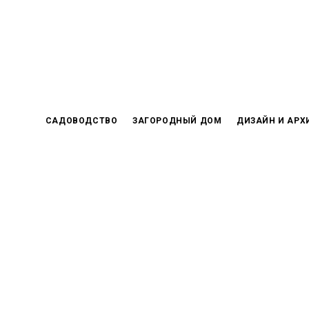
Skip
to
content
САДОВОДСТВО
ЗАГОРОДНЫЙ ДОМ
ДИЗАЙН И АРХ