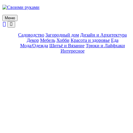
Skip
to
content
Меню
Садоводство
Загородный дом
Дизайн и Архитектура
Декор
Мебель
Хобби
Красота и здоровье
Еда
Мода/Одежда
Шитьё и Вязание
Трюки и Лайфхаки
Интересное