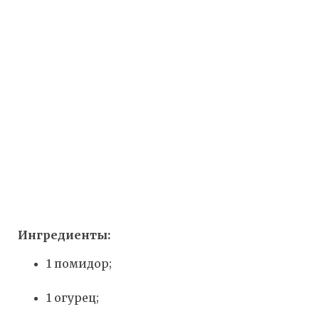
Ингредиенты:
1 помидор;
1 огурец;