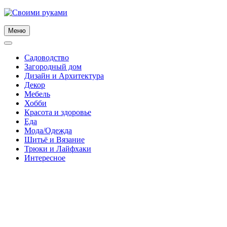
Skip
to
content
Меню
Садоводство
Загородный дом
Дизайн и Архитектура
Декор
Мебель
Хобби
Красота и здоровье
Еда
Мода/Одежда
Шитьё и Вязание
Трюки и Лайфхаки
Интересное