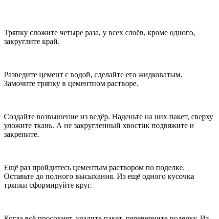
Тряпку сложите четыре раза, у всех слоёв, кроме одного,
закруглите край.
Разведите цемент с водой, сделайте его жидковатым.
Замочите тряпку в цементном растворе.
Создайте возвышение из ведёр. Наденьте на них пакет, сверху
уложите ткань. А не закругленный хвостик подвяжите и
закрепите.
Ещё раз пройдитесь цементым раствором по поделке.
Оставьте до полного высыхания. Из ещё одного кусочка
тряпки сформируйте круг.
Когда всё просохнет, удалите пакет, переверните поделку. Из