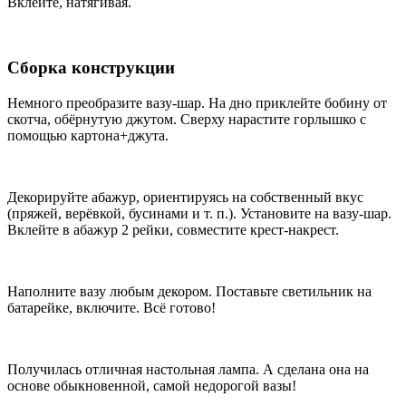
Вклейте, натягивая.
Сборка конструкции
Немного преобразите вазу-шар. На дно приклейте бобину от
скотча, обёрнутую джутом. Сверху нарастите горлышко с
помощью картона+джута.
Декорируйте абажур, ориентируясь на собственный вкус
(пряжей, верёвкой, бусинами и т. п.). Установите на вазу-шар.
Вклейте в абажур 2 рейки, совместите крест-накрест.
Наполните вазу любым декором. Поставьте светильник на
батарейке, включите. Всё готово!
Получилась отличная настольная лампа. А сделана она на
основе обыкновенной, самой недорогой вазы!