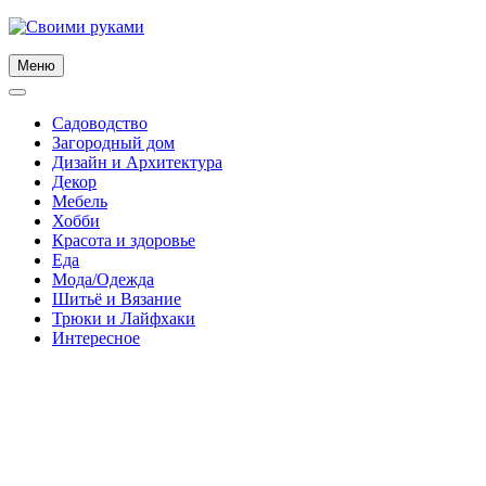
Skip
to
content
Меню
Садоводство
Загородный дом
Дизайн и Архитектура
Декор
Мебель
Хобби
Красота и здоровье
Еда
Мода/Одежда
Шитьё и Вязание
Трюки и Лайфхаки
Интересное