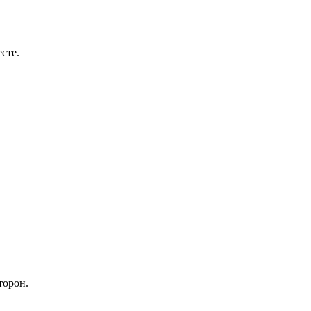
сте.
торон.