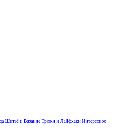
да
Шитьё и Вязание
Трюки и Лайфхаки
Интересное