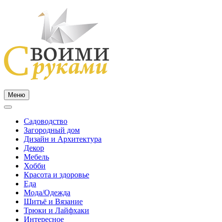
Skip
to
content
Меню
Садоводство
Загородный дом
Дизайн и Архитектура
Декор
Мебель
Хобби
Красота и здоровье
Еда
Мода/Одежда
Шитьё и Вязание
Трюки и Лайфхаки
Интересное