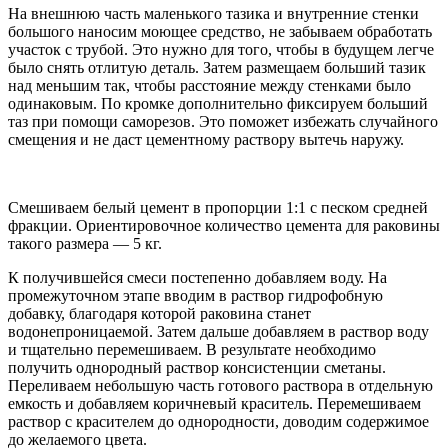
На внешнюю часть маленького тазика и внутренние стенки
большого наносим моющее средство, не забываем обработать
участок с трубой. Это нужно для того, чтобы в будущем легче
было снять отлитую деталь. Затем размещаем больший тазик
над меньшим так, чтобы расстояние между стенками было
одинаковым. По кромке дополнительно фиксируем больший
таз при помощи саморезов. Это поможет избежать случайного
смещения и не даст цементному раствору вытечь наружу.
Смешиваем белый цемент в пропорции 1:1 с песком средней
фракции. Ориентировочное количество цемента для раковины
такого размера — 5 кг.
К получившейся смеси постепенно добавляем воду. На
промежуточном этапе вводим в раствор гидрофобную
добавку, благодаря которой раковина станет
водонепроницаемой. Затем дальше добавляем в раствор воду
и тщательно перемешиваем. В результате необходимо
получить однородный раствор консистенции сметаны.
Переливаем небольшую часть готового раствора в отдельную
емкость и добавляем коричневый краситель. Перемешиваем
раствор с красителем до однородности, доводим содержимое
до желаемого цвета.