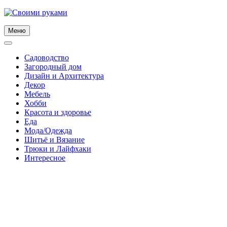
Skip
to
content
Меню
Садоводство
Загородный дом
Дизайн и Архитектура
Декор
Мебель
Хобби
Красота и здоровье
Еда
Мода/Одежда
Шитьё и Вязание
Трюки и Лайфхаки
Интересное