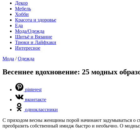
Декор
Мебель
Хобби
Красота и здоровье
Еда
Мода/Одежда
Шитьё и Вязание
Трюки и Лайфхаки
Интересное
Мода
/
Одежда
Весеннее вдохновение: 25 модных образ
pinterest
вконтакте
одноклассники
С приходом весны женщины порой начинают задумываться о сме
преобразить собственный имидж быстро и необычно. О модных 