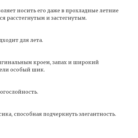
зволяет носить его даже в прохладные летние
ся расстегнутым и застегнутым.
дходит для лета.
игинальным кроем, запах и широкий
ели особый шик.
огослойность.
сика, способная подчеркнуть элегантность.