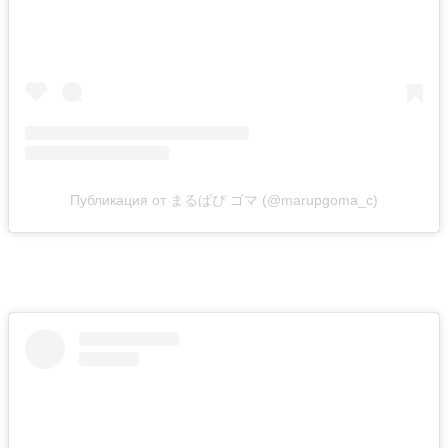
Публикация от まるぱぴ ゴマ (@marupgoma_c)