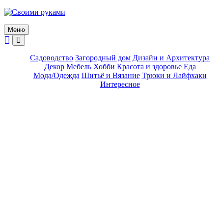
Skip
to
content
Меню
Садоводство
Загородный дом
Дизайн и Архитектура
Декор
Мебель
Хобби
Красота и здоровье
Еда
Мода/Одежда
Шитьё и Вязание
Трюки и Лайфхаки
Интересное