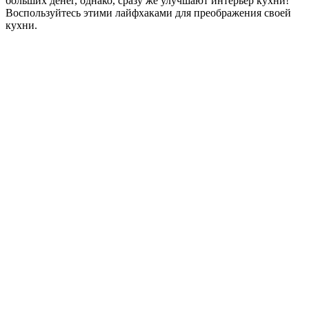
больших денег, однако, сразу же улучшают интерьер кухни!
Воспользуйтесь этими лайфхаками для преображения своей
кухни.