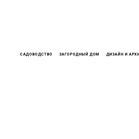
Skip
to
content
САДОВОДСТВО
ЗАГОРОДНЫЙ ДОМ
ДИЗАЙН И АРХ