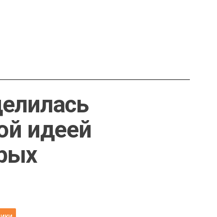
делилась
ой идеей
рых
НИКИ