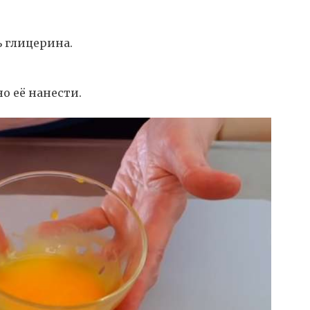
ь глицерина.
о её нанести.