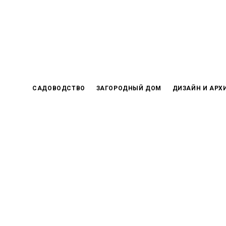
Skip
to
content
САДОВОДСТВО
ЗАГОРОДНЫЙ ДОМ
ДИЗАЙН И АРХ