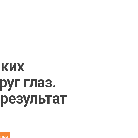
оких
уг глаз.
 результат
НИКИ