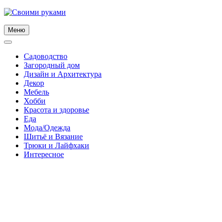
Skip
to
content
Меню
Садоводство
Загородный дом
Дизайн и Архитектура
Декор
Мебель
Хобби
Красота и здоровье
Еда
Мода/Одежда
Шитьё и Вязание
Трюки и Лайфхаки
Интересное