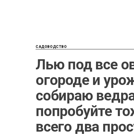
САДОВОДСТВО
Лью под все о
огороде и уро
собираю ведр
попробуйте то
всего два про