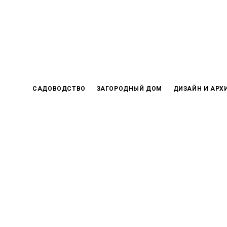
Skip
to
content
САДОВОДСТВО
ЗАГОРОДНЫЙ ДОМ
ДИЗАЙН И АРХ