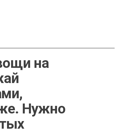
вощи на
жай
ами,
же. Нужно
стых