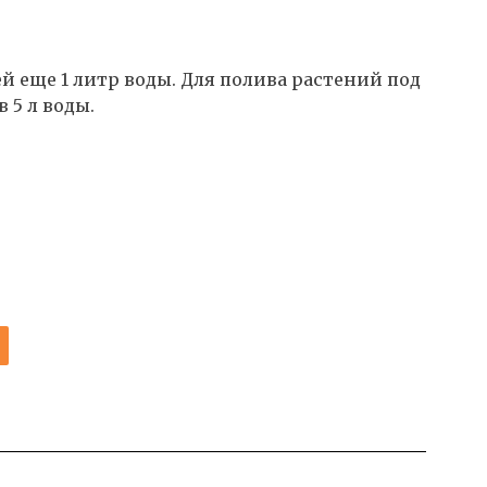
й еще 1 литр воды. Для полива растений под
 5 л воды.
И