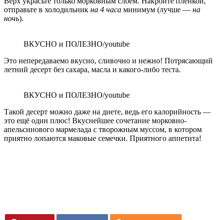
Верх украсьте только морковным слоем. Накройте плёнкой,
отправьте в холодильник
на 4 часа
минимум (лучше —
на
ночь
).
ВКУСНО и ПОЛЕЗНО/youtube
Это непередаваемо вкусно, сливочно и нежно! Потрясающий
летний десерт без сахара, масла и какого-либо теста.
ВКУСНО и ПОЛЕЗНО/youtube
Такой десерт можно даже на диете, ведь его калорийность —
это ещё один плюс! Вкуснейшее сочетание морковно-
апельсинового мармелада с творожным муссом, в котором
приятно лопаются маковые семечки. Приятного аппетита!