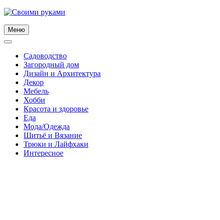
Skip
to
content
Меню
Садоводство
Загородный дом
Дизайн и Архитектура
Декор
Мебель
Хобби
Красота и здоровье
Еда
Мода/Одежда
Шитьё и Вязание
Трюки и Лайфхаки
Интересное