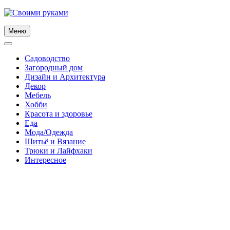
Skip
to
content
Меню
Садоводство
Загородный дом
Дизайн и Архитектура
Декор
Мебель
Хобби
Красота и здоровье
Еда
Мода/Одежда
Шитьё и Вязание
Трюки и Лайфхаки
Интересное