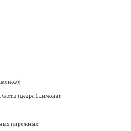
имонов);
 части (цедра 1 лимона);
нных пирожных: