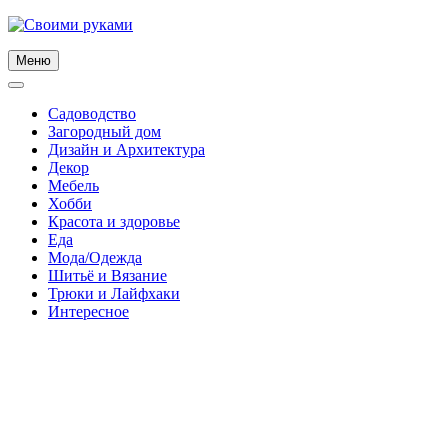
Skip
to
content
Меню
Садоводство
Загородный дом
Дизайн и Архитектура
Декор
Мебель
Хобби
Красота и здоровье
Еда
Мода/Одежда
Шитьё и Вязание
Трюки и Лайфхаки
Интересное