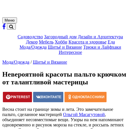
Меню
Садоводство
Загородный дом
Дизайн и Архитектура
Декор
Мебель
Хобби
Красота и здоровье
Еда
Мода/Одежда
Шитьё и Вязание
Трюки и Лайфхаки
Интересное
Мода/Одежда
/
Шитьё и Вязание
Невероятной красоты пальто крючком
от талантливой мастерицы
PINTEREST
ВКОНТАКТЕ
ОДНОКЛАССНИКИ
Весна стоит на границе зимы и лета. Это замечательное
пальто, сделанное мастерицей
Ольгой Масагутовой
,
объединяет несовместимые вещи. Узоры на нем напоминают
одновременно и рисунок мороза на стекле, и россыпь летних