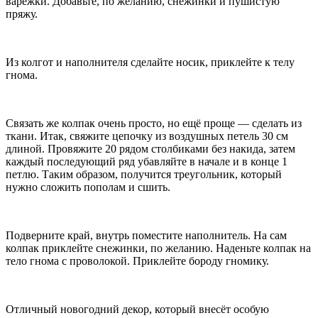
варежки. Добавьте, по желанию, снежинки и пушистую
пряжу.
Из колгот и наполнителя сделайте носик, приклейте к телу
гнома.
Связать же колпак очень просто, но ещё проще — сделать из
ткани. Итак, свяжите цепочку из воздушных петель 30 см
длиной. Провяжите 20 рядом столбиками без накида, затем
каждый последующий ряд убавляйте в начале и в конце 1
петлю. Таким образом, получится треугольник, который
нужно сложить пополам и сшить.
Подверните край, внутрь поместите наполнитель. На сам
колпак приклейте снежинки, по желанию. Наденьте колпак на
тело гнома с проволокой. Приклейте бороду гномику.
Отличный новогодний декор, который внесёт особую