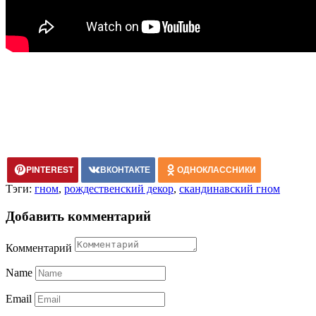
PINTEREST
ВКОНТАКТЕ
ОДНОКЛАССНИКИ
Тэги:
гном
,
рождественский декор
,
скандинавский гном
Добавить комментарий
Комментарий
Name
Email