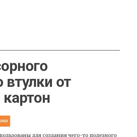
сорного
 втулки от
 картон
НИКИ
пользованы для создания чего-то полезного