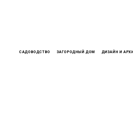
Skip
to
content
САДОВОДСТВО
ЗАГОРОДНЫЙ ДОМ
ДИЗАЙН И АРХ