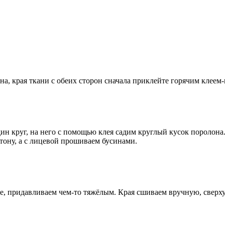
тона, края ткани с обеих сторон сначала приклейте горячим клее
один круг, на него с помощью клея садим круглый кусок поролон
ртону, а с лицевой прошиваем бусинами.
ье, придавливаем чем-то тяжёлым. Края сшиваем вручную, свер