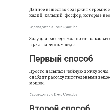
Данное вещество содержит огромное 
калий, кальций, фосфор, которые не
Садоводство с Еленой/youtube
Золу для рассады можно использоват
в растворенном виде.
Первый способ
Просто насыпьте чайную ложку золы п
снабдит рассаду питательными вещес
мошек.
Садоводство с Еленой/youtube
Второй способ