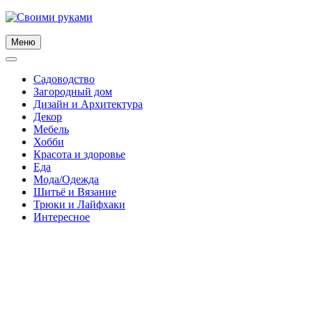
Skip
to
content
Меню
Садоводство
Загородный дом
Дизайн и Архитектура
Декор
Мебель
Хобби
Красота и здоровье
Еда
Мода/Одежда
Шитьё и Вязание
Трюки и Лайфхаки
Интересное