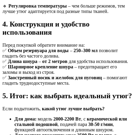
🔹
Регулировка температуры
– чем больше режимов, тем
лучше утюг адаптируется под разные типы тканей.
4. Конструкция и удобство
использования
Перед покупкой обратите внимание на:
✅
Объем резервуара для воды
–
250–300 мл
позволит
гладить без частого долива.
✅
Длина шнура
–
от 2 метров
для удобства использования.
✅
Шарнирное крепление шнура
– предотвращает его
заломы и выход из строя.
✅
Заостренный носик и желобок для пуговиц
– помогают
гладить труднодоступные места.
5. Итог: как выбрать идеальный утюг?
Если подытожить,
какой утюг лучше выбрать?
Для дома:
модель
2000-2200 Вт
, с
керамической или
стальной подошвой
, подачей пара
30-50 г/мин
,
функцией автоотключения и длинным шнуром.