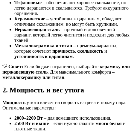
Тефлоновые
– обеспечивают хорошее скольжение, но
легко царапаются и скалываются. Требуют аккуратного
обращения.
Керамические
– устойчивы к царапинам, обладают
отличным скольжением, но могут быть хрупкими.
Нержавеющая сталь
– прочный и долговечный
вариант, который легко чистится и подходит для любых
тканей.
Металлокерамика и титан
– премиум-варианты,
которые сочетают
прочность
,
скользкость
и
устойчивость к царапинам
.
💡
Совет:
Если бюджет ограничен, выбирайте
керамику или
нержавеющую сталь
. Для максимального комфорта –
металлокерамику или титан
.
2. Мощность и вес утюга
Мощность
утюга влияет на скорость нагрева и подачу пара.
Оптимальные параметры:
2000–2200 Вт
– для домашнего использования.
2500 Вт и выше
– если нужно гладить
много белья
и
плотные ткани.