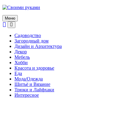
Skip
to
content
Меню
Садоводство
Загородный дом
Дизайн и Архитектура
Декор
Мебель
Хобби
Красота и здоровье
Еда
Мода/Одежда
Шитьё и Вязание
Трюки и Лайфхаки
Интересное