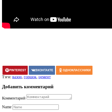
PINTEREST
ВКОНТАКТЕ
ОДНОКЛАССНИКИ
Тэги:
вазон
,
горшок
,
цемент
Добавить комментарий
Комментарий
Name