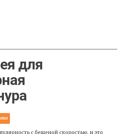
ея для
рная
нура
НИКИ
улярность с бешеной скоростью, и это