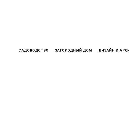
Skip
to
content
САДОВОДСТВО
ЗАГОРОДНЫЙ ДОМ
ДИЗАЙН И АРХ