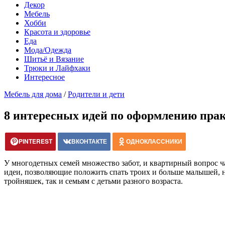
Декор
Мебель
Хобби
Красота и здоровье
Еда
Мода/Одежда
Шитьё и Вязание
Трюки и Лайфхаки
Интересное
Мебель для дома
/
Родители и дети
8 интересных идей по оформлению пра
PINTEREST
ВКОНТАКТЕ
ОДНОКЛАССНИКИ
У многодетных семей множество забот, и квартирный вопрос ча
идеи, позволяющие положить спать троих и больше малышей, 
тройняшек, так и семьям с детьми разного возраста.