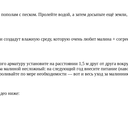
ополам с песком. Пролейте водой, а затем досыпьте ещё земли,
создадут влажную среду, которую очень любит малина + согреет
ого арматуру установите на расстоянии 1,5 м друг от друга вокр
а малиной несложный: на следующий год внесите питание (навоз
роливайте по мере необходимости — вот и весь уход за малинни
идео ниже: