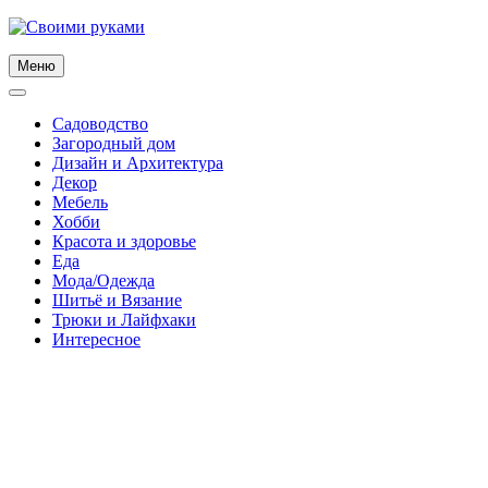
Skip
to
content
Меню
Садоводство
Загородный дом
Дизайн и Архитектура
Декор
Мебель
Хобби
Красота и здоровье
Еда
Мода/Одежда
Шитьё и Вязание
Трюки и Лайфхаки
Интересное