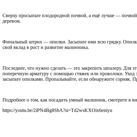
Сверху просыпьте плодородной почвой, а ещё лучше — почвой п
деревом.
Финальный штрих — опилки. Засыпьте ими всю грядку. Опилки 
свой вклад в рост и развитие малинника.
Последнее, что нужно сделать — это закрепить шпалеру. Для эт
поперечную арматуру с помощью стяжек или проволоки. Уход з
засыпьте опилками. Пропалывайте, если обнаружите сорняк. П
Подробнее о том, как посадить умный малинник, смотрите в в
https://youtu.be/2iPN4Bg8SbA?si=Td2wsKXOix6eniyu