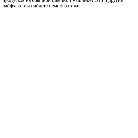
пропусков на обычной швейной машинке? Эти и другие
лайфхаки вы найдете немного ниже.