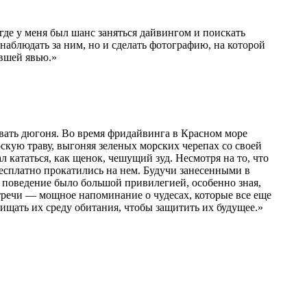
где у меня был шанс заняться дайвингом и поискать
наблюдать за ним, но и сделать фотографию, на которой
авшей явью.»
овать дюгоня. Во время фридайвинга в Красном море
рскую траву, выгоняя зеленых морских черепах со своей
л кататься, как щенок, чешущий зуд. Несмотря на то, что
бесплатно прокатились на нем. Будучи занесенными в
 поведение было большой привилегией, особенно зная,
стречи — мощное напоминание о чудесах, которые все еще
щать их среду обитания, чтобы защитить их будущее.»