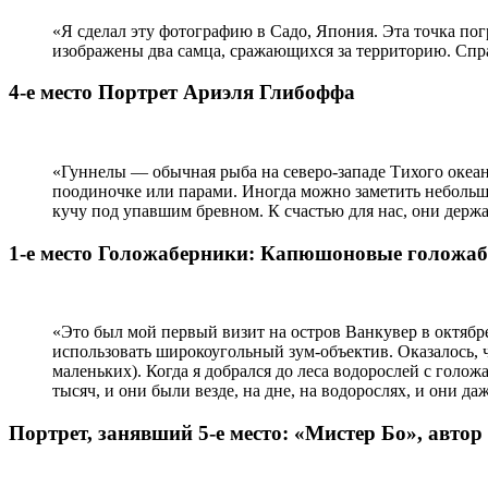
«Я сделал эту фотографию в Садо, Япония. Эта точка по
изображены два самца, сражающихся за территорию. Справ
4-е место Портрет Ариэля Глибоффа
«Гуннелы — обычная рыба на северо-западе Тихого океана
поодиночке или парами. Иногда можно заметить небольш
кучу под упавшим бревном. К счастью для нас, они держа
1-е место Голожаберники: Капюшоновые голожаб
«Это был мой первый визит на остров Ванкувер в октябр
использовать широкоугольный зум-объектив. Оказалось, 
маленьких). Когда я добрался до леса водорослей с голо
тысяч, и они были везде, на дне, на водорослях, и они д
Портрет, занявший 5-е место: «Мистер Бо», авт