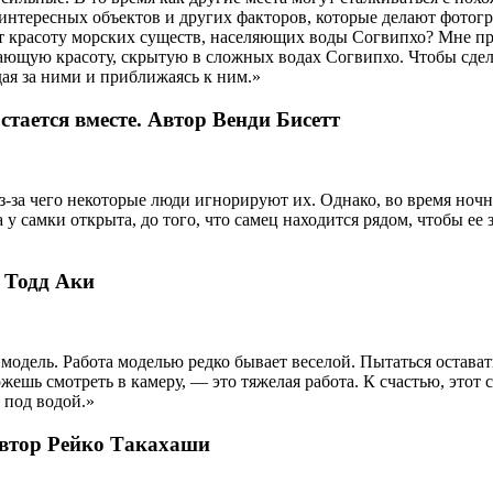
интересных объектов и других факторов, которые делают фотогр
т красоту морских существ, населяющих воды Согвипхо? Мне приш
сающую красоту, скрытую в сложных водах Согвипхо. Чтобы сдела
дая за ними и приближаясь к ним.»
остается вместе. Автор Венди Бисетт
-за чего некоторые люди игнорируют их. Однако, во время ноч
а у самки открыта, до того, что самец находится рядом, чтобы ее
 Тодд Аки
 модель. Работа моделью редко бывает веселой. Пытаться остава
жешь смотреть в камеру, — это тяжелая работа. К счастью, этот
 под водой.»
Автор Рейко Такахаши