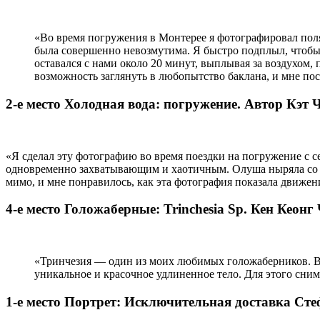
«Во время погружения в Монтерее я фотографировал поля
была совершенно невозмутима. Я быстро подплыл, чтобы 
оставался с нами около 20 минут, выплывая за воздухом,
возможность заглянуть в любопытство баклана, и мне пос
2-е место Холодная вода: погружение. Автор Кэт 
«Я сделал эту фотографию во время поездки на погружение с с
одновременно захватывающим и хаотичным. Олуша ныряла со вс
мимо, и мне понравилось, как эта фотография показала движе
4-е место Голожаберные: Trinchesia Sp. Кен Кеонг
«Тринчезия — один из моих любимых голожаберников. Вм
уникальное и красочное удлиненное тело. Для этого сни
1-е место Портрет: Исключительная доставка Ст