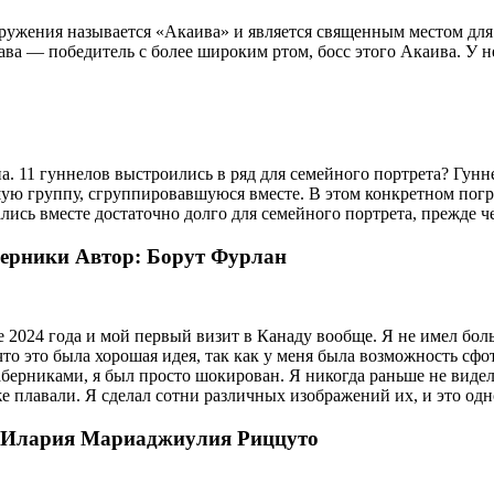
гружения называется «Акаива» и является священным местом для
а — победитель с более широким ртом, босс этого Акаива. У нег
. 11 гуннелов выстроились в ряд для семейного портрета? Гунн
ую группу, сгруппировавшуюся вместе. В этом конкретном погр
лись вместе достаточно долго для семейного портрета, прежде ч
ерники Автор: Борут Фурлан
е 2024 года и мой первый визит в Канаду вообще. Я не имел бол
что это была хорошая идея, так как у меня была возможность с
жаберниками, я был просто шокирован. Я никогда раньше не виде
аже плавали. Я сделал сотни различных изображений их, и это одн
ор Илария Мариаджиулия Риццуто