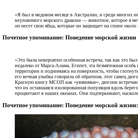
«Я был в медовом месяце в Австралии, и среди многих н
неуловимого морского дракона — животное, которое я меч
он несет свои яйца, которые он защищает на спине около
Почетное упоминание: Поведение морской жизни 
«Это была невероятно особенная встреча, так как это бы
недалеко от Марса-Алама, Египет, эта безмятежная особь 
территории и поднимаясь на поверхность, чтобы глотнуть 
его вечная улыбка говорила об обратном, этот самец дюг
Красную книгу МСОП как «уязвимые», дюгони встречаются
что их оставшаяся изолированная популяция вдоль берег
процветают в наших океанах. Они подчеркивают, наскол
Почетное упоминание: Поведение морской жизни