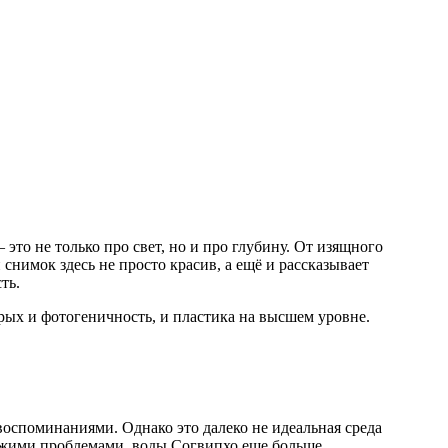
это не только про свет, но и про глубину. От изящного
снимок здесь не просто красив, а ещё и рассказывает
ть.
орых и фотогеничность, и пластика на высшем уровне.
воспоминаниями. Однако это далеко не идеальная среда
охожими проблемами, воды Согвипхо еще больше