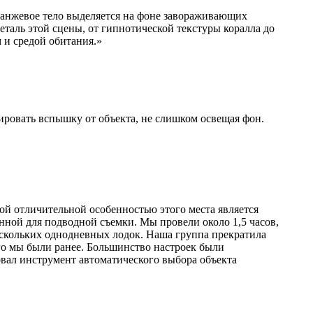
ранжевое тело выделяется на фоне завораживающих
еталь этой сцены, от гипнотической текстуры коралла до
 и средой обитания.»
лировать вспышку от объекта, не слишком освещая фон.
ой отличительной особенностью этого места является
ной для подводной съемки. Мы провели около 1,5 часов,
 нескольких однодневных лодок. Наша группа прекратила
ого мы были ранее. Большинство настроек были
овал инструмент автоматического выбора объекта