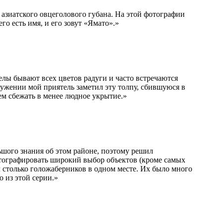
 азиатского овцеголового губана. На этой фотографии
о есть имя, и его зовут «Ямато».»
елы бывают всех цветов радуги и часто встречаются
ужении мой приятель заметил эту толпу, сбившуюся в
ем сбежать в менее людное укрытие.»
ьшого знания об этом районе, поэтому решил
фотографировать широкий выбор объектов (кроме самых
л столько голожаберников в одном месте. Их было много
о из этой серии.»