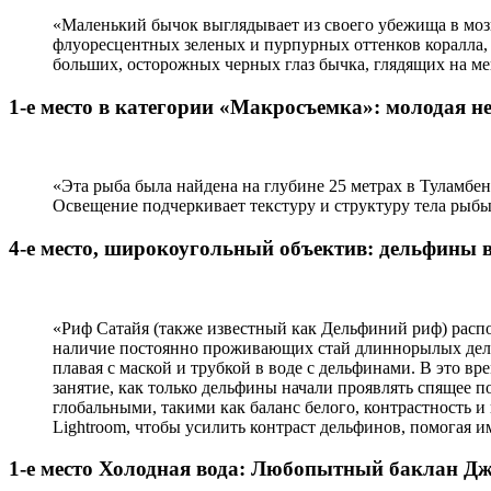
«Маленький бычок выглядывает из своего убежища в моз
флуоресцентных зеленых и пурпурных оттенков коралла, к
больших, осторожных черных глаз бычка, глядящих на ме
1-е место в категории «Макросъемка»: молодая
«Эта рыба была найдена на глубине 25 метрах в Туламбен
Освещение подчеркивает текстуру и структуру тела рыбы
4-е место, широкоугольный объектив: дельфины в
«Риф Сатайя (также известный как Дельфиний риф) распо
наличие постоянно проживающих стай длиннорылых дельф
плавая с маской и трубкой в ​​воде с дельфинами. В это
занятие, как только дельфины начали проявлять спящее п
глобальными, такими как баланс белого, контрастность и
Lightroom, чтобы усилить контраст дельфинов, помогая и
1-е место Холодная вода: Любопытный баклан Д