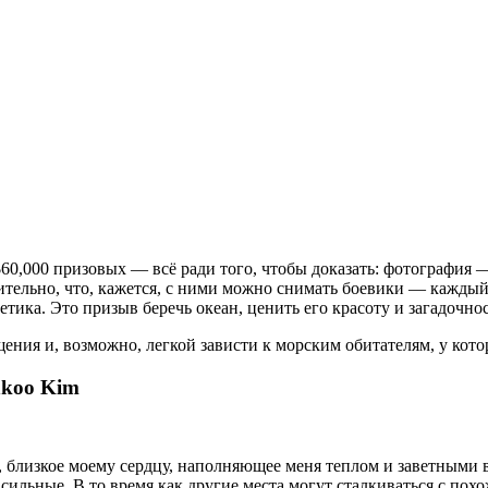
0,000 призовых — всё ради того, чтобы доказать: фотография — 
ительно, что, кажется, с ними можно снимать боевики — каждый 
ика. Это призыв беречь океан, ценить его красоту и загадочнос
щения и, возможно, легкой зависти к морским обитателям, у кот
nkoo Kim
о, близкое моему сердцу, наполняющее меня теплом и заветными 
 сильные. В то время как другие места могут сталкиваться с п