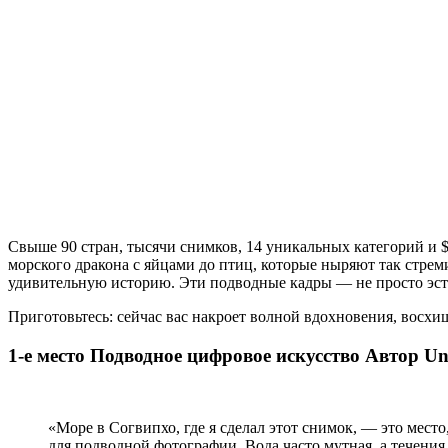
Свыше 90 стран, тысячи снимков, 14 уникальных категорий и $6
морского дракона с яйцами до птиц, которые ныряют так стрем
удивительную историю. Эти подводные кадры — не просто эстет
Приготовьтесь: сейчас вас накроет волной вдохновения, восхи
1-е место Подводное цифровое искусство Автор U
«Море в Согвипхо, где я сделал этот снимок, — это мест
для подводной фотографии. Вода часто мутная, а течения