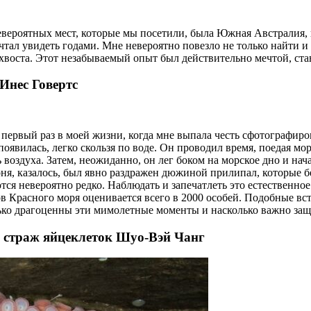
евероятных мест, которые мы посетили, была Южная Австралия, 
тал увидеть годами. Мне невероятно повезло не только найти и 
 хвоста. Этот незабываемый опыт был действительно мечтой, ст
Инес Говертс
л первый раз в моей жизни, когда мне выпала честь сфотографир
появилась, легко скользя по воде. Он проводил время, поедая мо
воздуха. Затем, неожиданно, он лег боком на морское дно и нача
оня, казалось, был явно раздражен дюжиной прилипал, которые 
 невероятно редко. Наблюдать и запечатлеть это естественное
ов Красного моря оценивается всего в 2000 особей. Подобные в
ько драгоценны эти мимолетные моменты и насколько важно защи
: страж яйцеклеток Шуо-Вэй Чанг