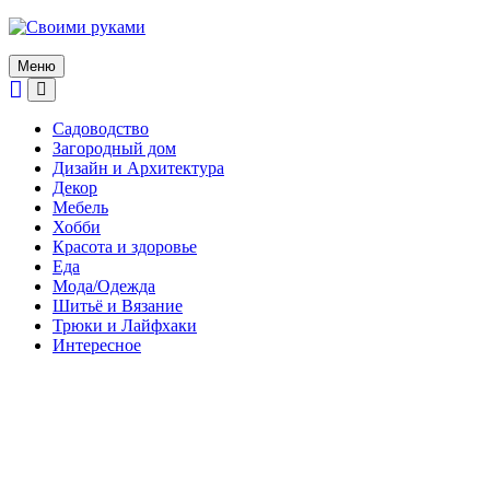
Skip
to
content
Меню
Садоводство
Загородный дом
Дизайн и Архитектура
Декор
Мебель
Хобби
Красота и здоровье
Еда
Мода/Одежда
Шитьё и Вязание
Трюки и Лайфхаки
Интересное