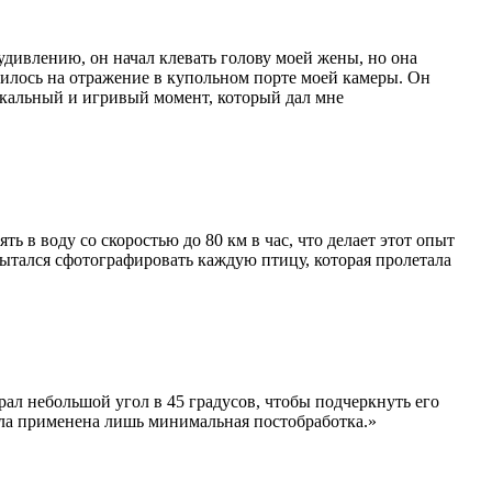
удивлению, он начал клевать голову моей жены, но она
чилось на отражение в купольном порте моей камеры. Он
никальный и игривый момент, который дал мне
в воду со скоростью до 80 км в час, что делает этот опыт
ытался сфотографировать каждую птицу, которая пролетала
л небольшой угол в 45 градусов, чтобы подчеркнуть его
ыла применена лишь минимальная постобработка.»