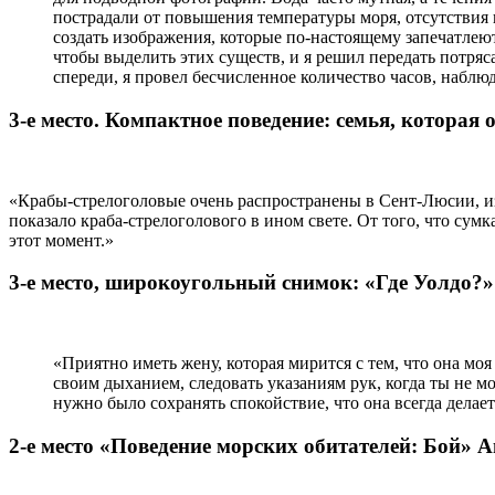
пострадали от повышения температуры моря, отсутствия 
создать изображения, которые по-настоящему запечатлею
чтобы выделить этих существ, и я решил передать потря
спереди, я провел бесчисленное количество часов, наблю
3-е место. Компактное поведение: семья, которая 
«Крабы-стрелоголовые очень распространены в Сент-Люсии, из
показало краба-стрелоголового в ином свете. От того, что сумк
этот момент.»
3-е место, широкоугольный снимок: «Где Уолдо?»
«Приятно иметь жену, которая мирится с тем, что она моя
своим дыханием, следовать указаниям рук, когда ты не мо
нужно было сохранять спокойствие, что она всегда делает
2-е место «Поведение морских обитателей: Бой» 