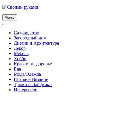
Skip
to
content
Меню
Садоводство
Загородный дом
Дизайн и Архитектура
Декор
Мебель
Хобби
Красота и здоровье
Еда
Мода/Одежда
Шитьё и Вязание
Трюки и Лайфхаки
Интересное