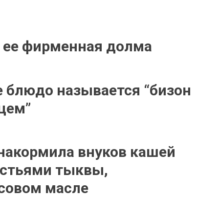
 ее фирменная долма
е блюдо называется “бизон
цем”
накормила внуков кашей
истьями тыквы,
совом масле