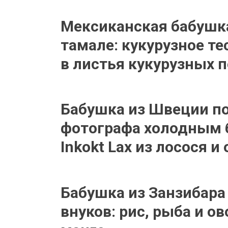
Мексиканская бабушка
тамале: кукурузное те
в листья кукурузных 
Бабушка из Швеции по
фотографа холодным 
Inkokt Lax из лосося и
Бабушка из Занзибара
внуков: рис, рыба и о