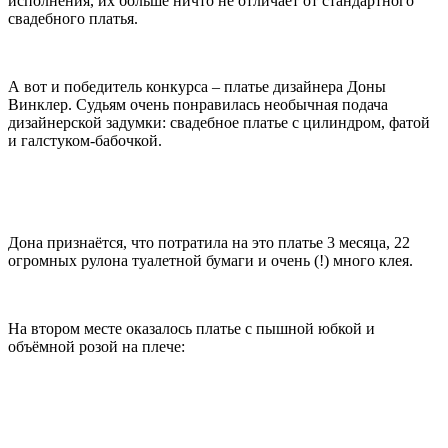
исполнения, их больше ничто не отличает от стандартного
свадебного платья.
А вот и победитель конкурса – платье дизайнера Доны
Винклер. Судьям очень понравилась необычная подача
дизайнерской задумки: свадебное платье с цилиндром, фатой
и галстуком-бабочкой.
Дона признаётся, что потратила на это платье 3 месяца, 22
огромных рулона туалетной бумаги и очень (!) много клея.
На втором месте оказалось платье с пышной юбкой и
объёмной розой на плече: