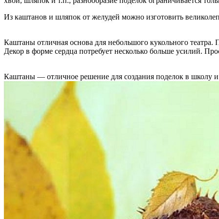
хвои, шляпок и т.п., разнообразие поделок ограничивается толь
Из каштанов и шляпок от желудей можно изготовить великоле
Каштаны отличная основа для небольшого кукольного театра.
Декор в форме сердца потребует несколько больше усилий. Пр
Каштаны — отличное решение для создания поделок в школу и 