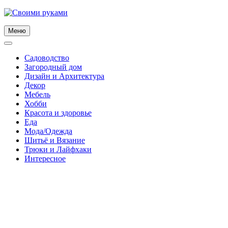
Skip
to
content
Меню
Садоводство
Загородный дом
Дизайн и Архитектура
Декор
Мебель
Хобби
Красота и здоровье
Еда
Мода/Одежда
Шитьё и Вязание
Трюки и Лайфхаки
Интересное