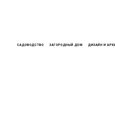
Skip
to
content
САДОВОДСТВО
ЗАГОРОДНЫЙ ДОМ
ДИЗАЙН И АРХ