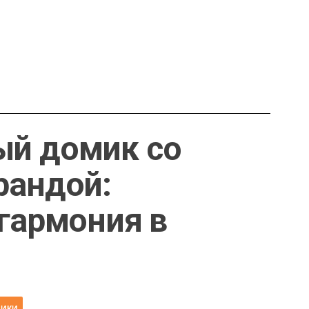
ый домик со
рандой:
 гармония в
НИКИ