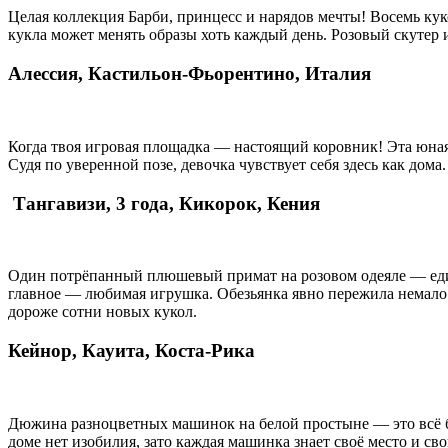
Целая коллекция Барби, принцесс и нарядов мечты! Восемь куко
кукла может менять образы хоть каждый день. Розовый скуте
Алессия, Кастильон-Фьорентино, Италия
Когда твоя игровая площадка — настоящий коровник! Эта юна
Судя по уверенной позе, девочка чувствует себя здесь как дома.
Тангавизи, 3 года, Кикорок, Кения
Один потрёпанный плюшевый примат на розовом одеяле — единс
главное — любимая игрушка. Обезьянка явно пережила немало п
дороже сотни новых кукол.
Кейнор, Кауита, Коста-Рика
Дюжина разноцветных машинок на белой простыне — это всё бо
доме нет изобилия, зато каждая машинка знает своё место и св