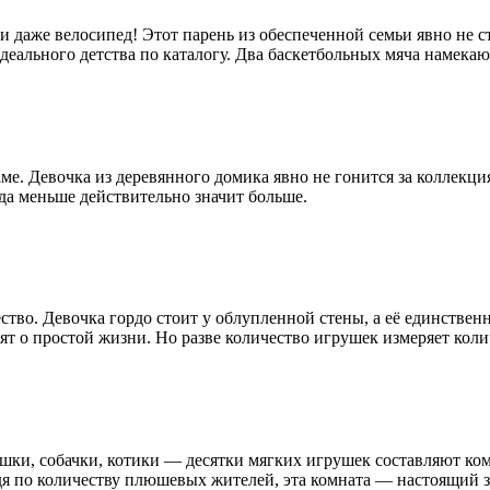
 даже велосипед! Этот парень из обеспеченной семьи явно не ст
ального детства по каталогу. Два баскетбольных мяча намекают,
е. Девочка из деревянного домика явно не гонится за коллекци
гда меньше действительно значит больше.
во. Девочка гордо стоит у облупленной стены, а её единствен
т о простой жизни. Но разве количество игрушек измеряет коли
шки, собачки, котики — десятки мягких игрушек составляют ком
дя по количеству плюшевых жителей, эта комната — настоящий 