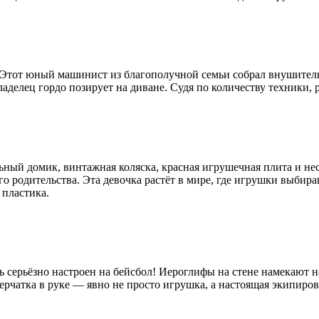
 Этот юный машинист из благополучной семьи собрал внушител
владелец гордо позирует на диване. Судя по количеству техники
ый домик, винтажная коляска, красная игрушечная плита и нес
 родительства. Эта девочка растёт в мире, где игрушки выбираю
 пластика.
ь серьёзно настроен на бейсбол! Иероглифы на стене намекают 
перчатка в руке — явно не просто игрушка, а настоящая экипиро