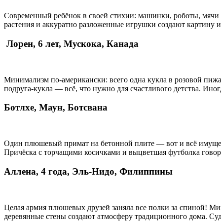
Современный ребёнок в своей стихии: машинки, роботы, мячи и
растения и аккуратно разложенные игрушки создают картину иде
Лорен, 6 лет, Мускока, Канада
Минимализм по-американски: всего одна кукла в розовой пижам
подруга-кукла — всё, что нужно для счастливого детства. Ино
Ботлхе, Маун, Ботсвана
Один плюшевый примат на бетонной плите — вот и всё имущест
Причёска с торчащими косичками и выцветшая футболка говоря
Аллена, 4 года, Эль-Нидо, Филиппины
Целая армия плюшевых друзей заняла все полки за спиной! Ми
деревянные стены создают атмосферу традиционного дома. Су