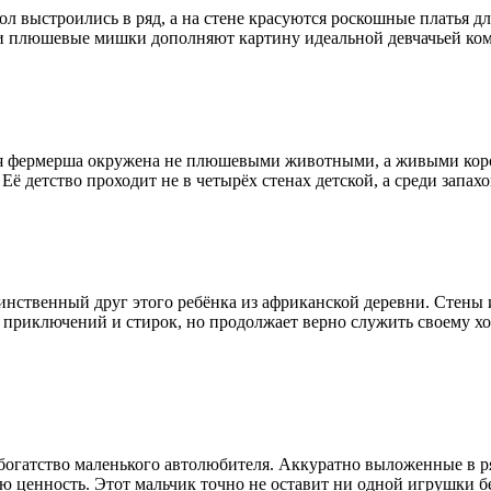
л выстроились в ряд, а на стене красуются роскошные платья для
р и плюшевые мишки дополняют картину идеальной девчачьей ко
я фермерша окружена не плюшевыми животными, а живыми коров
 Её детство проходит не в четырёх стенах детской, а среди запах
твенный друг этого ребёнка из африканской деревни. Стены из 
риключений и стирок, но продолжает верно служить своему хозя
гатство маленького автолюбителя. Аккуратно выложенные в ряд
ою ценность. Этот мальчик точно не оставит ни одной игрушки б