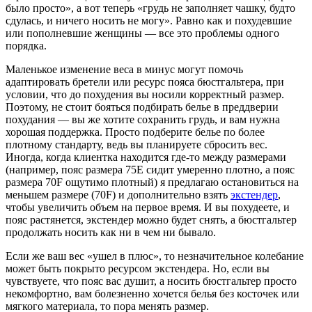
было просто», а вот теперь «грудь не заполняет чашку, будто
сдулась, и ничего носить не могу». Равно как и похудевшие
или пополневшие женщины — все это проблемы одного
порядка.
Маленькое изменение веса в минус могут помочь
адаптировать бретели или ресурс пояса бюстгальтера, при
условии, что до похудения вы носили корректный размер.
Поэтому, не стоит бояться подбирать белье в преддверии
похудания — вы же хотите сохранить грудь, и вам нужна
хорошая поддержка. Просто подберите белье по более
плотному стандарту, ведь вы планируете сбросить вес.
Иногда, когда клиентка находится где-то между размерами
(например, пояс размера 75E сидит умеренно плотно, а пояс
размера 70F ощутимо плотный) я предлагаю остановиться на
меньшем размере (70F) и дополнительно взять
экстендер
,
чтобы увеличить объем на первое время. И вы похудеете, и
пояс растянется, экстендер можно будет снять, а бюстгальтер
продолжать носить как ни в чем ни бывало.
Если же ваш вес «ушел в плюс», то незначительное колебание
может быть покрыто ресурсом экстендера. Но, если вы
чувствуете, что пояс вас душит, а носить бюстгальтер просто
некомфортно, вам болезненно хочется белья без косточек или
мягкого материала, то пора менять размер.