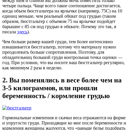
между ним и спиной вы должны мочь поместить только
четыре пальца. Чаще всего такое соотношение достигается,
когда объем бюстгальтера на ярлычке (например, 75C) на 10
единиц меньше, чем реальный обхват под грудью (таким
образом, бюстгальтер с объемом 75 на ярлычке подойдет
барышне с 85 см под грудью в обхвате. Почему это так, я
писала
здесь
).
Чем больше размер вашей груди, тем более интенсивно
изнашивается бюстгальтер, потому что материалу нужно
преодолевать больше сопротивления. Поэтому, для
обладательниц большой груди контрольная точка оценки —
год. При условии, что вы носите ваш бюстгальтер регулярно,
как минимум 2 раза в неделю.
2. Вы поменялись в весе более чем на
3-5 килограммов, или прошли
беременность / кормление грудью
Гормональные изменения и скачки веса отражаются на форме
и упругости груди. Приходящие ко мне после беременности и
кормления женщины жалуются, что «раньше белье подобрать