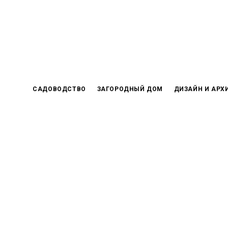
Skip
to
content
САДОВОДСТВО
ЗАГОРОДНЫЙ ДОМ
ДИЗАЙН И АРХ