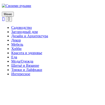
Skip
to
content
Меню
Садоводство
Загородный дом
Дизайн и Архитектура
Декор
Мебель
Хобби
Красота и здоровье
Еда
Мода/Одежда
Шитьё и Вязание
Трюки и Лайфхаки
Интересное