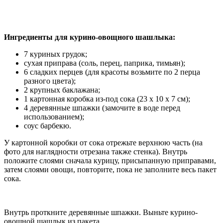
Ингредиенты для курино-овощного шашлыка:
7 куриных грудок;
сухая приправа (соль, перец, паприка, тимьян);
6 сладких перцев (для красоты возьмите по 2 перца
разного цвета);
2 крупных баклажана;
1 картонная коробка из-под сока (23 x 10 x 7 см);
4 деревянные шпажки (замочите в воде перед
использованием);
соус барбекю.
У картонной коробки от сока отрежьте верхнюю часть (на
фото для наглядности отрезана также стенка). Внутрь
положите слоями сначала курицу, присыпанную приправами,
затем слоями овощи, повторите, пока не заполните весь пакет
сока.
Внутрь проткните деревянные шпажки. Выньте курино-
овощной шашлык из пакета.