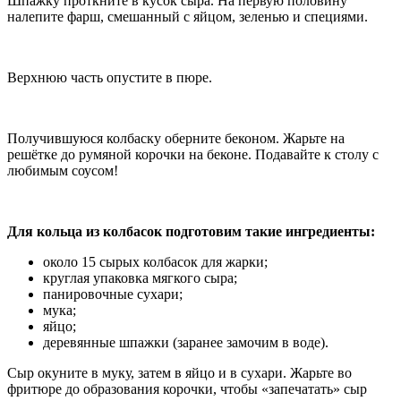
Шпажку проткните в кусок сыра. На первую половину
налепите фарш, смешанный с яйцом, зеленью и специями.
Верхнюю часть опустите в пюре.
Получившуюся колбаску оберните беконом. Жарьте на
решётке до румяной корочки на беконе. Подавайте к столу с
любимым соусом!
Для кольца из колбасок подготовим такие ингредиенты:
около 15 сырых колбасок для жарки;
круглая упаковка мягкого сыра;
панировочные сухари;
мука;
яйцо;
деревянные шпажки (заранее замочим в воде).
Сыр окуните в муку, затем в яйцо и в сухари. Жарьте во
фритюре до образования корочки, чтобы «запечатать» сыр