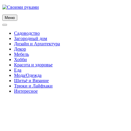
Skip
to
content
Меню
Садоводство
Загородный дом
Дизайн и Архитектура
Декор
Мебель
Хобби
Красота и здоровье
Еда
Мода/Одежда
Шитьё и Вязание
Трюки и Лайфхаки
Интересное